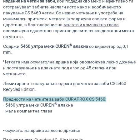
издание на четки за заби
, кои подеднакво меко и ефективно ги
отстрануваат забните наслаги исто како и вообичаеното
пакување CS 5460 четки.
Со нежно четкање и употреба на
минимален притисок. четката ја задржува својата форма и
цврстина, а благодарение на
малата и компактна глава
овозможува едноставен пристап до сите тешко достапни места
во устата.
®
Содржи
5460 ултра меки CUREN
влакна
со дијаметар од 0,1
mm.
Четката има
осумаголна дршка
која овозможува лесно држење
и поставување на влакната под агол од 45 степени при
четкањето.
Лимитираното пакување содржи две четки за заби CS 5460
Recycled Edition.
Предности на четките за заби CURAPROX CS 5460:
®
- 5460 ултра меки CUREN
влакна
- мала компактна глава
- осумаголна дршка за лесно држење