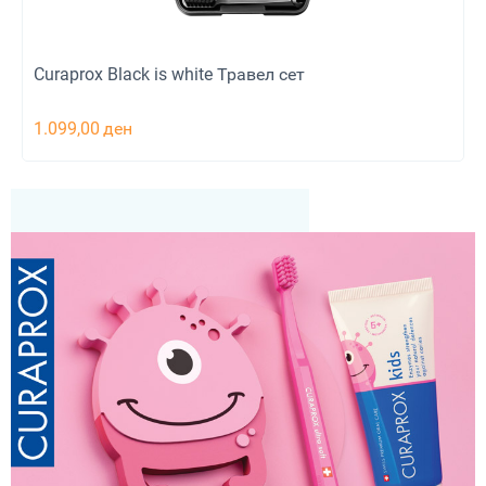
Curaprox Black is white Травел сет
1.099,00
ден