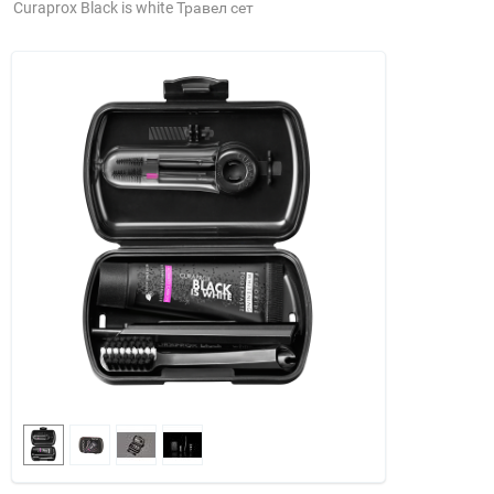
Curaprox Black is white Травел сет