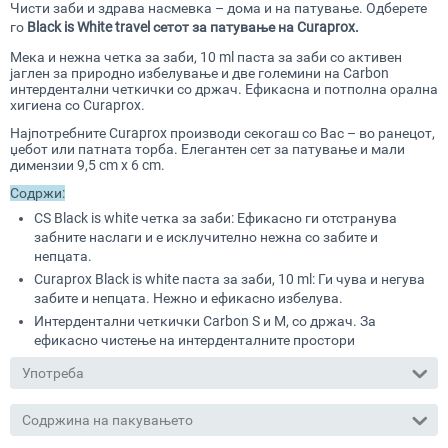
Чисти заби и здрава насмевка – дома и на патување. Одберете
го
Black is White travel
сетот за патување на Curaprox.
Мека и нежна четка за заби, 10 ml паста за заби со активен
јаглен за природно избелување и две големини на Carbon
интердентални четкички со држач. Ефикасна и потполна орална
хигиена со Curaprox.
Најпотребните Curaprox производи секогаш со Вас – во ранецот,
џебот или патната торба. Елегантен сет за патување и мали
димензии 9,5 cm x 6 cm.
Содржи:
CS Black is white четка за заби: Ефикасно ги отстранува
забните наслаги и е исклучително нежна со забите и
непцата.
Curaprox Black is white паста за заби, 10 ml: Ги чува и негува
забите и непцата. Нежно и ефикасно избелува.
Интердентални четкички Carbon S и М, со држач. За
ефикасно чистење на интерденталните простори
Употреба
Содржина на пакувањето