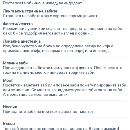
Постапката обично ја изведува ендодонт.
Лингвална
страна на забите
Страната на забите која е свртена спрема јазикот.
Фасети/
veneers
Керамички лушпи кои се лепат на предната површина на забот
како би се подобрил неговиот изглед и облик.
Локална
анестезија
Изгубено чувство на болка во определена регија во која е
примена анестезија, во форма на гел, спреј или инекција.
Млечни
заби
Првите дваесет заби кои никнуваат кај децата. После шестата
година на нивно место никнуваат трајните заби.
Мост
Протетски вметнат заб или повеќе заби помеѓу природните заби
кои се носачи. Со мостот го надоместуваме губитокот на заби.
Алтернатива за мост се импланти.
Носачи
Природните заби на кои лежи фиксниот мостот.
Канин
Трет заб сметано од средината на вилицата. Вкупно имаме 4