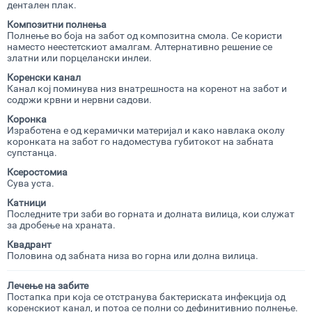
дентален плак.
Композитни
полнења
Полнење во боја на забот од композитна смола. Се користи
наместо неестетскиот амалгам. Алтернативно решение се
златни или порцелански инлеи.
Коренски канал
Канал кој поминува низ внатрешноста на коренот на забот и
содржи крвни и нервни садови.
Коронка
Изработена е од керамички материјал и како навлака околу
коронката на забот го надоместува губитокот на забната
супстанца.
Ксеростомиа
Сува уста.
Катници
Последните три заби во горната и долната вилица, кои служат
за дробење на храната.
Квадрант
Половина од забната низа во горна или долна вилица.
Лечење на
забите
Постапка при која се отстранува бактериската инфекција од
коренскиот канал, и потоа се полни со дефинитивнио полнење.