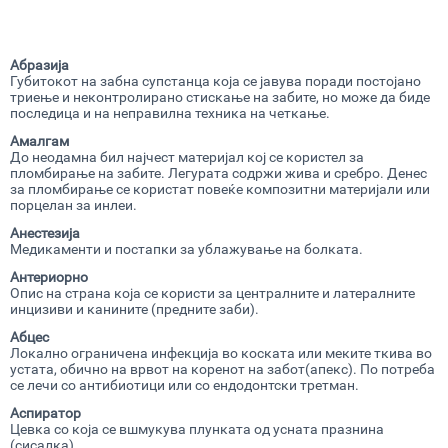
Абразија
Губитокот на забна супстанца која се јавува поради постојано
триење и неконтролирано стискање на забите, но може да биде
последица и на неправилна техника на четкање.
Амалгам
До неодамна бил најчест материјал кој се користел за
пломбирање на забите. Легурата содржи жива и сребро. Денес
за пломбирање се користат повеќе композитни материјали или
порцелан за инлеи.
Анестезија
Медикаменти и постапки за ублажување на болката.
Антериорно
Опис на страна која се користи за централните и латералните
инцизиви и канините (предните заби).
Абцес
Локално ограничена инфекција во коската или меките ткива во
устата, обично на врвот на коренот на забот(апекс). По потреба
се лечи со антибиотици или со ендодонтски третман.
Аспиратор
Цевка со која се вшмукува плунката од усната празнина
(сисалка).