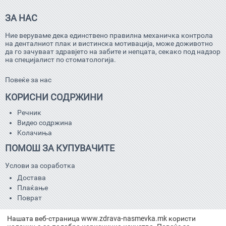
ЗА НАС
Ние веруваме дека единствено правилна механичка контрола
на денталниот плак и вистинска мотивација, може доживотно
да го зачуваат здравјето на забите и непцата, секако под надзор
на специјалист по стоматологија.
Повеќе за нас
КОРИСНИ СОДРЖИНИ
Речник
Видео содржина
Kолачиња
ПОМОШ ЗА КУПУВАЧИТЕ
Услови за соработка
Достава
Плаќање
Поврат
КОНТАКТ
Нашата веб-страница www.zdrava-nasmevka.mk користи