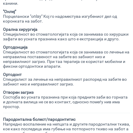
канини.
"Онлеј"
Порцелански "оnlay" Кој го надоместува изгубениот дел од
коронката на забот.
Орална
хирургија
Специјалност во стоматологијата која се занимава со хируршки
зафати во усната празнина како што е екстракција и друго.
Ортодонција
Специјалност во стоматологијата која се занимава со лечење на
неправилна поставеност на забите во забниот низ и
неправилниот загриз. При таа терапија се користат мобилни и
фиксни ортодонтски апарати.
Ортодонт
Специјалист за лечење на неправилниот распоред на забите во
забниот низ и неправилниот загриз.
Отворен
загриз
Состојба во усната празнина при која предните заби во горната
и долната вилица не се во контакт, односно помеѓу нив има
простор.
Пародонтална болест/
пародонтитис
Напредно воспаление на непцата и другите пародонтални ткива,
кое како последица има губење на потпорното ткиво на забот а