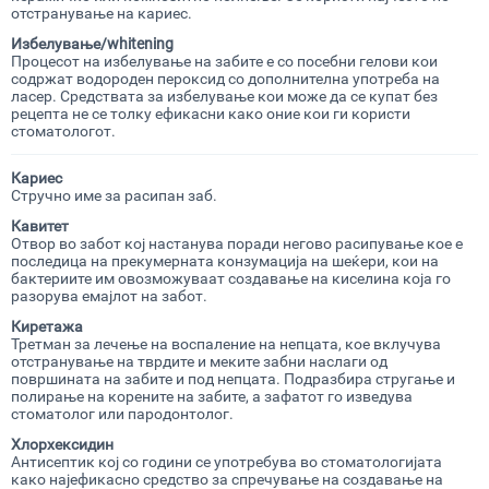
отстранување на кариес.
Избелување/
whitening
Процесот на избелување на забите е со посебни гелови кои
содржат водороден пероксид со дополнителна употреба на
ласер. Средствата за избелување кои може да се купат без
рецепта не се толку ефикасни како оние кои ги користи
стоматологот.
Кариес
Стручно име за расипан заб.
Кавитет
Отвор во забот кој настанува поради негово расипување кое е
последица на прекумерната конзумација на шеќери, кои на
бактериите им овозможуваат создавање на киселина која го
разорува емајлот на забот.
Киретажа
Третман за лечење на воспаление на непцата, кое вклучува
отстранување на тврдите и меките забни наслаги од
површината на забите и под непцата. Подразбира стругање и
полирање на корените на забите, а зафатот го изведува
стоматолог или пародонтолог.
Хлорхексидин
Антисептик кој со години се употребува во стоматологијата
како најефикасно средство за спречување на создавање на