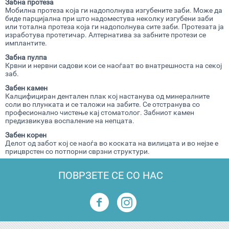
Забна
протеза
Мобилна протеза која ги надополнува изгубените заби. Може да
биде парцијална при што надоместува неколку изгубени заби
или тотална протеза која ги надополнува сите заби. Протезата ја
изработува протетичар. Алтернатива за забните протези се
имплантите.
Забна пулпа
Крвни и нервни садови кои се наоѓаат во внатрешноста на секој
заб.
Забен камен
Калцифициран дентален плак кој настанува од минералните
соли во плунката и се таложи на забите. Се отстранува со
професионално чистење кај стоматолог. Забниот камен
предизвикува воспаление на непцата.
Забен корен
Делот од забот кој се наоѓа во коската на вилицата и во нејзе е
прицврстен со потпорни сврзни структури.
ПОВРЗЕТЕ СЕ СО НАС