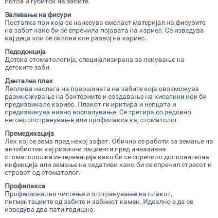
потоа и губиток на забите.
Залевање
на фисури
Постапка при која се нанесува смоласт материјал на фисурите
на забот како би се спречила појавата на кариес. Се изведува
кај деца кои се склони кон развој на кариес.
Педодонција
Детска стоматологија, специјализирана за лекување на
детските заби.
Дентален плак
Леплива наслага на површината на забите која овозможува
размножување на бактериите и создавање на киселини кои би
предизвикале кариес. Плакот ги иритира и непцата и
предизвикува нивно воспалување. Се третира со редовно
негово отстранување или профилакса кај стоматолог.
Премедикација
Лек кој се зема пред некој зафат. Обично се работи за земање на
антибиотик кај ризични пациенти пред инвазивна
стоматолошка интервенција како би се спречило дополнителна
инфекција или земање на седативи како би се спречил стресот и
стравот од стоматолог.
Профилакса
Професионално чистење и отстранување на плакот,
пигментациите од забите и забниот камен. Идеално е да се
изведува два пати годишно.