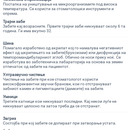
Постапка на уништување на микроорганизмите под висока
температура. Се користи за стоматолошки инструменти и
опрема.
Трајни заби
Забите кај возрасните. Првите трајни заби никнуваат околу 6 та
година. Ги има вкупно 32.
Шина
Помагало изработено од акрилат кој го намалува негативниот
ефект од шкрипењето на забите(бруксизам) или дисфункција на
темпоромандибуларниот зглоб. Обично се носи преку ноќ. Се
изработува во заботехничка лабараторија на основа на земен
отпечаток од забите на пациентот.
Ултразвучно чистење
Чистење на забите при кое стоматологот користи
високофреквентни звучни бранови, кои го отстрануваат
забниот камен и пигментациите (дамките) на забите.
Умници
Третите катници кои никнуваат последни. Кај некои луѓе не
никнуваат целосно па затоа треба да се отстранат.
Загриз
Состојба при кој забите се допираат при затворање устата.