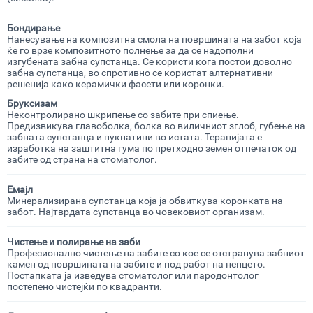
Бондирање
Нанесување на композитна смола на површината на забот која
ќе го врзе композитното полнење за да се надополни
изгубената забна супстанца. Се користи кога постои доволно
забна супстанца, во спротивно се користат алтернативни
решенија како керамички фасети или коронки.
Бруксизам
Неконтролирано шкрипење со забите при спиење.
Предизвикува главоболка, болка во виличниот зглоб, губење на
забната супстанца и пукнатини во истата. Терапијата е
изработка на заштитна гума по претходно земен отпечаток од
забите од страна на стоматолог.
Емајл
Минерализирана супстанца која ја обвиткува коронката на
забот. Најтврдата супстанца во човековиот организам.
Чистење и полирање на заби
Професионално чистење на забите со кое се отстранува забниот
камен од површината на забите и под работ на непцето.
Постапката ја изведува стоматолог или пародонтолог
постепено чистејќи по квадранти.