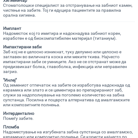
Хигиеничар
Стоматолошки специјалист за отстранување на забниот камен,
чистење на забите. Тој ги едуцира пациентите за правилна
орална хигиена.
Имплант
Надоместок кој го имитира и надокнадува забниот корен,
изработен е од биокомпатибилен материјал (титаниум).
Импактирани заби
Заб кој не е целосно изникнат, туку делумно или целосно е
заглавен во виличната коска или меките ткива. Најчесто
импактирани заби се умниците. Ако не се отстранат може да
предизвикаат болка, главоболка, инфекција или неправилен
загриз.
"Инлеј"
Од земениот отпечаток на забите се изработува надокнада од
керамика или злато и се цементира во препарираниот заб,
служи за надополнување на поголемо количество на забна
супстанца. Посилна и поцврста алтернатива од амалгамските
или композитните полнења.
Интердентално
Помеѓу забите.
Пломба
Надоместување на изгубената забна супстанца со амалгамско,
керамичко или композитно полнење. Се користи најчесто по