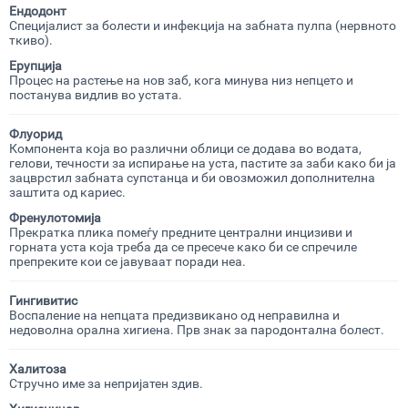
Ендодонт
Специјалист за болести и инфекција на забната пулпа (нервното
ткиво).
Ерупција
Процес на растење на нов заб, кога минува низ непцето и
постанува видлив во устата.
Флуорид
Компонента која во различни облици се додава во водата,
гелови, течности за испирање на уста, пастите за заби како би ја
зацврстил забната супстанца и би овозможил дополнителна
заштита од кариес.
Френулотомија
Прекратка плика помеѓу предните централни инцизиви и
горната уста која треба да се пресече како би се спречиле
препреките кои се јавуваат поради неа.
Гингивитис
Воспаление на непцата предизвикано од неправилна и
недоволна орална хигиена. Прв знак за пародонтална болест.
Халитоза
Стручно име за непријатен здив.