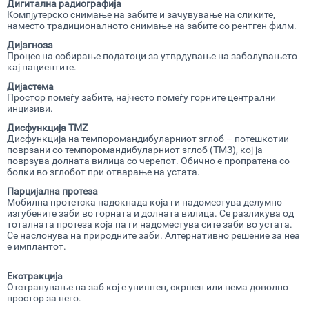
Дигитална радиографија
Компјутерско снимање на забите и зачувување на сликите,
наместо традиционалното снимање на забите со рентген филм.
Дијагноза
Процес на собирање податоци за утврдување на заболувањето
кај пациентите.
Дијастема
Простор помеѓу забите, најчесто помеѓу горните централни
инцизиви.
Дисфункција
TMZ
Дисфункција на темпоромандибуларниот зглоб – потешкотии
поврзани со темпоромандибуларниот зглоб (ТМЗ), кој ја
поврзува долната вилица со черепот. Обично е пропратена со
болки во зглобот при отварање на устата.
Парцијална
протеза
Мобилна протетска надокнада која ги надоместува делумно
изгубените заби во горната и долната вилица. Се разликува од
тоталната протеза која па ги надоместува сите заби во устата.
Се наслонува на природните заби. Алтернативно решение за неа
е имплантот.
Екстракција
Отстранување на заб кој е уништен, скршен или нема доволно
простор за него.