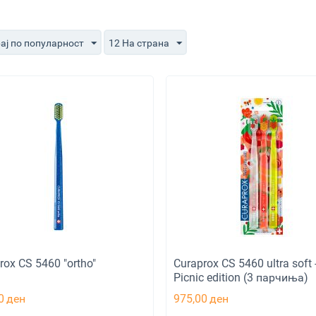
ај по популарност
12 На страна
rox CS 5460 "ortho"
Curaprox CS 5460 ultra soft 
Picnic edition (3 парчиња)
0
ден
975,00
ден