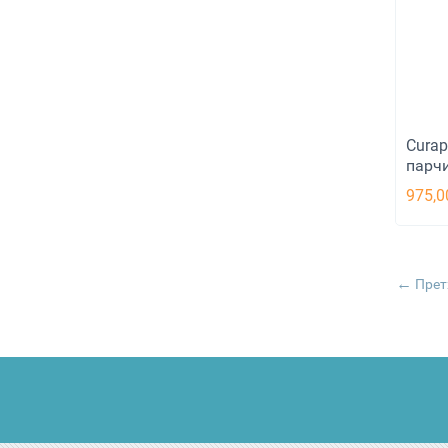
Curapr
парч
975,0
Прет