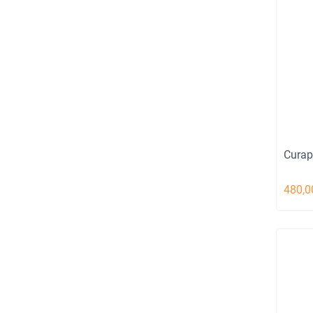
Curap
480,0