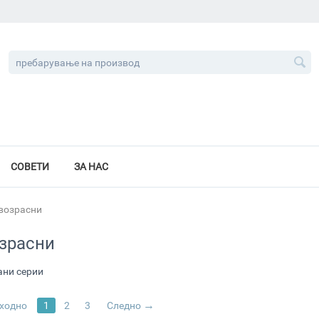
СОВЕТИ
ЗА НАС
возрасни
озрасни
ни серии
ходно
1
2
3
Следно