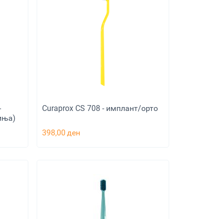
-
Curaprox CS 708 - имплант/орто
чиња)
398,00
ден