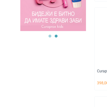
Curap
398,0