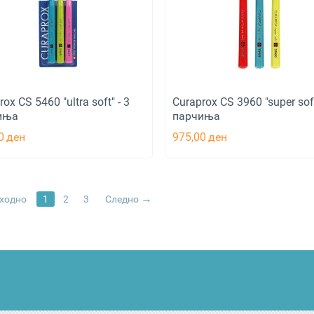
ox CS 5460 "ultra soft" - 3
Curaprox CS 3960 "super soft
иња
парчиња
0
ден
975,00
ден
ходно
1
2
3
Следно