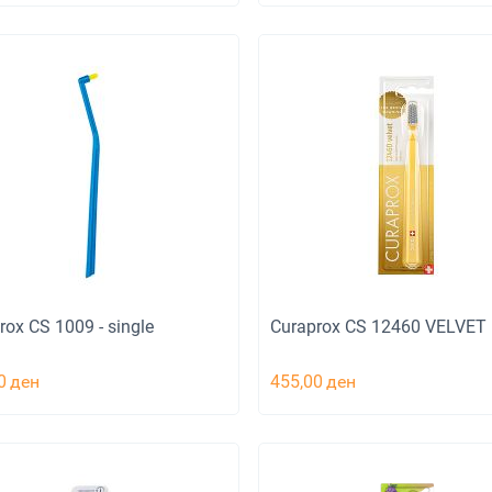
rox CS 1009 - single
Curaprox CS 12460 VELVET
0
ден
455,00
ден