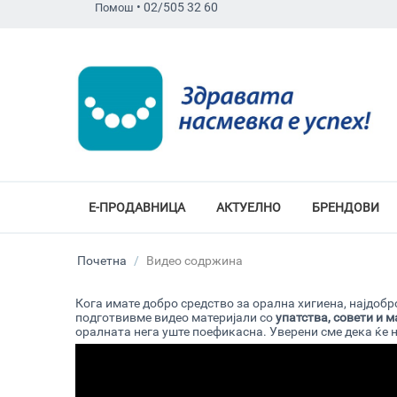
•
02/505 32 60
Помош
Е-ПРОДАВНИЦА
АКТУЕЛНО
БРЕНДОВИ
Почетна
/
Видео содржина
Кога имате добро средство за орална хигиена, најдобро
подготвивме видео материјали со
упатства, совети и м
оралната нега уште поефикасна. Уверени сме дека ќе на