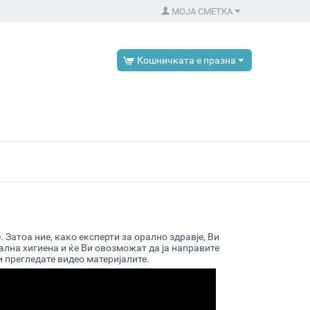
МОЈА СМЕТКА
Кошничката е празна
 Затоа ние, како експерти за орално здравје, Ви
ална хигиена и ќе Ви овозможат да ја направите
и прегледате видео материјалите.