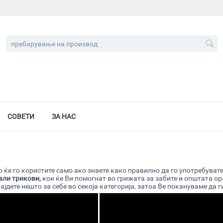
СОВЕТИ
ЗА НАС
 ќе го користите само ако знаете како правилно да го употребувате.
али трикови,
кои ќе Ви помогнат во грижата за забите и општата ор
јдете нешто за себе во секоја категорија, затоа Ве покануваме да г