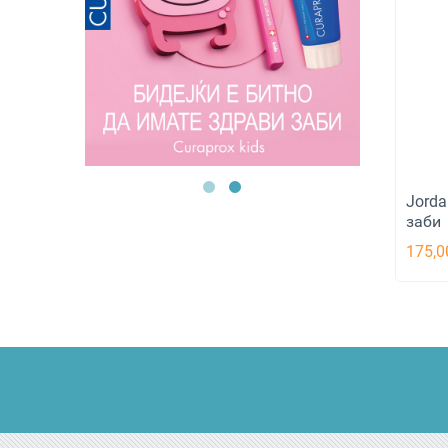
Jorda
заби
175,0