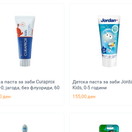
а паста за заби Curaprox
Детска паста за заби Jord
 +0, јагода, без флуориди, 60
Kids, 0-5 години
0
ден
155,00
ден