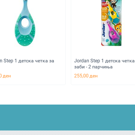
n Step 1 детска четка за
Jordan Step 1 детска четка
заби - 2 парчиња
0
ден
255,00
ден