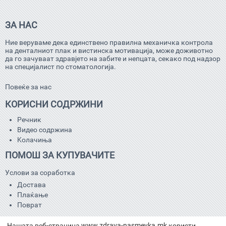
ЗА НАС
Ние веруваме дека единствено правилна механичка контрола
на денталниот плак и вистинска мотивација, може доживотно
да го зачуваат здравјето на забите и непцата, секако под надзор
на специјалист по стоматологија.
Повеќе за нас
КОРИСНИ СОДРЖИНИ
Речник
Видео содржина
Kолачиња
ПОМОШ ЗА КУПУВАЧИТЕ
Услови за соработка
Достава
Плаќање
Поврат
КОНТАКТ
Нашата веб-страница www.zdrava-nasmevka.mk користи