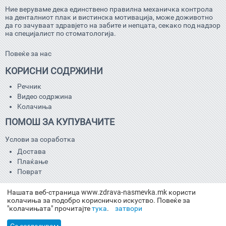
Ние веруваме дека единствено правилна механичка контрола
на денталниот плак и вистинска мотивација, може доживотно
да го зачуваат здравјето на забите и непцата, секако под надзор
на специјалист по стоматологија.
Повеќе за нас
КОРИСНИ СОДРЖИНИ
Речник
Видео содржина
Kолачиња
ПОМОШ ЗА КУПУВАЧИТЕ
Услови за соработка
Достава
Плаќање
Поврат
КОНТАКТ
Нашата веб-страница www.zdrava-nasmevka.mk користи
колачиња за подобро корисничко искуство. Повеќе за
02/505 32 60
"колачињата" прочитајте
тука
.
затвори
info@interdental.mk