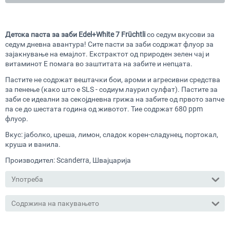
Детска паста за заби Edel+White 7 Früchtli
со седум вкусови за
седум дневна авантура! Сите пасти за заби содржат флуор за
зајакнување на емајлот. Екстрактот од природен зелен чај и
витаминот Е помага во заштитата на забите и непцата.
Пастите не содржат вештачки бои, ароми и агресивни средства
за пенење (како што е SLS - содиум лаурил сулфат).
Пастите за
заби се идеални за секојдневна грижа на забите од првото запче
па се до шестата година од животот.
Тие содржат 680 ppm
флуор.
Вкус: јаболко, цреша, лимон, сладок корен-сладунец, портокал,
круша и ванила.
Производител: Scanderra, Швајцарија
Употреба
Содржина на пакувањето