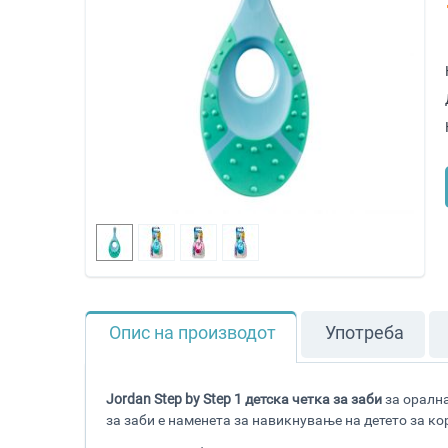
Опис на производот
Употреба
Jordan Step by Step 1 детска четка за заби
за орална
за заби е наменета за навикнување на детето за ко