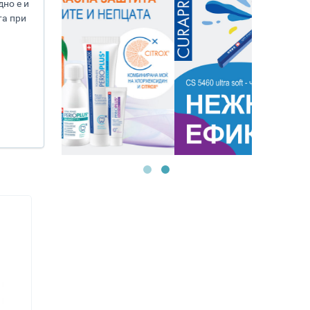
но е и
та при