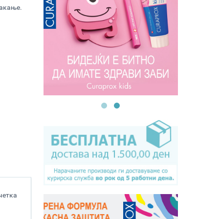
акање.
 четка