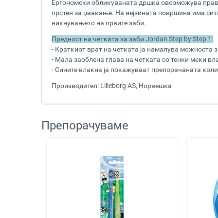
Ергономски обликуваната дршка овозможува правил
прстен за џвакање. На нејзината површина има сит
никнувањето на првите заби.
Предност на четката за заби Jordan Step by Step 1:
- Краткиот врат на четката ја намалува можноста 
- Мала заоблена глава на четката со тенки меки вл
- Сините влакна ја покажуваат препорачаната колич
Производител: Lilleborg AS, Норвешка
Препорачуваме