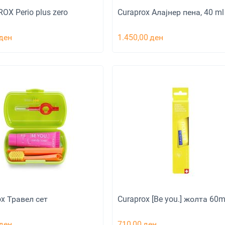
OX Perio plus zero
Curaprox Aлајнер пена, 40 ml
ден
1.450,00
ден
ox Травел сет
Curaprox [Be you.] жолта 60m
ден
710,00
ден