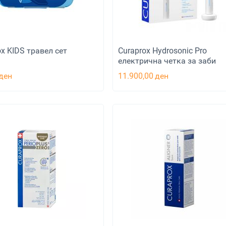
ox KIDS травел сет
Curaprox Hydrosonic Pro
електрична четка за заби
ден
11.900,00
ден