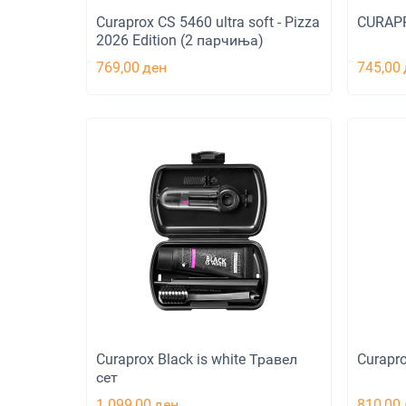
Curaprox CS 5460 ultra soft - Pizza
CURAPR
2026 Edition (2 парчиња)
769,00
ден
745,00
Curaprox Black is white Травел
Curapr
сет
1.099,00
ден
810,00