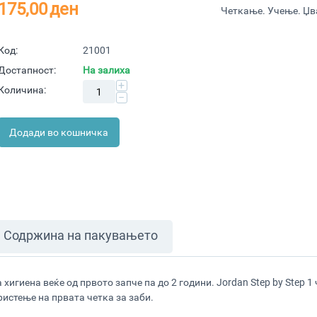
175,00
ден
Четкање. Учење. Џв
Код:
21001
Достапност:
На залиха
+
Количина:
−
Додади во кошничка
Содржина на пакувањето
 хигиена веќе од првото запче па до 2 години. Jordan Step by Step 1
ристење на првата четка за заби.