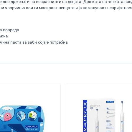
но држење и на возрасните и на децата. Дршката на четката воед
ни чворчиња кои ги масираат непцата и ја намалуваат непријатнос
за повреда
акна
ина паста за заби која е потребна