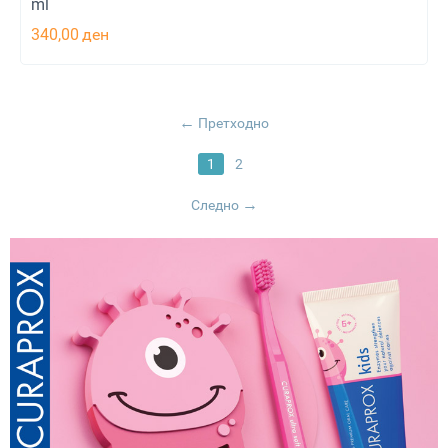
ml
340,00
ден
Претходно
1
2
Следно