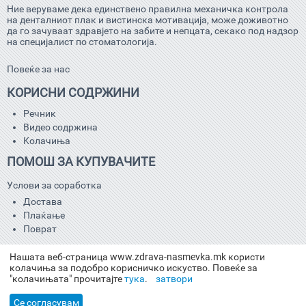
Ние веруваме дека единствено правилна механичка контрола
на денталниот плак и вистинска мотивација, може доживотно
да го зачуваат здравјето на забите и непцата, секако под надзор
на специјалист по стоматологија.
Повеќе за нас
КОРИСНИ СОДРЖИНИ
Речник
Видео содржина
Kолачиња
ПОМОШ ЗА КУПУВАЧИТЕ
Услови за соработка
Достава
Плаќање
Поврат
КОНТАКТ
Нашата веб-страница www.zdrava-nasmevka.mk користи
колачиња за подобро корисничко искуство. Повеќе за
02/505 32 60
"колачињата" прочитајте
тука
.
затвори
info@interdental.mk
Се согласувам