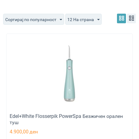
Сортирај по популарност
12 На страна
Edel+White Flosserpik PowerSpa Безжичен орален
туш
4.900,00
ден