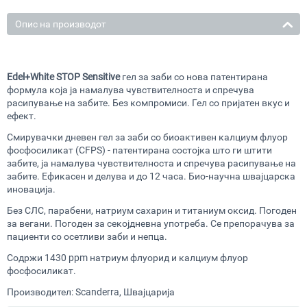
Опис на производот
Edel+White STOP Sensitive
гел за заби со нова патентирана
формула која ја намалува чувствителноста и спречува
расипување на забите. Без компромиси. Гел со пријатен вкус и
ефект.
Смирувачки дневен гел за заби со биоактивен калциум флуор
фосфосиликат (CFPS) - патентирана состојка што ги штити
забите, ја намалува чувствителноста и спречува расипување на
забите. Ефикасен и делува и до 12 часа. Био-научна швајцарска
иновација.
Без СЛС, парабени, натриум сахарин и титаниум оксид. Погоден
за вегани. Погоден за секојдневна употреба. Се препорачува за
пациенти со осетливи заби и непца.
Содржи 1430
ppm
натриум флуорид и калциум флуор
фосфосиликат.
Производител: Scanderra, Швајцарија