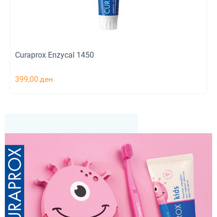
Curaprox Enzycal 1450
399,00
ден