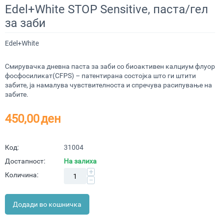
Edel+White STOP Sensitive, паста/гел
за заби
Edel+White
Смирувачка дневна паста за заби со биоактивен калциум флуор
фосфосиликат(CFPS) – патентирана состојка што ги штити
забите, ја намалува чувствителноста и спречува расипување на
забите.
450,00
ден
Код:
31004
Достапност:
На залиха
+
Количина:
−
Додади во кошничка