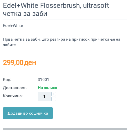
Edel+White Flosserbrush, ultrasoft
четка за заби
Edel+White
Прва четка за заби, што реагира на притисок при четкање на
забите
299,00
ден
Код:
31001
Достапност:
На залиха
+
Количина:
−
Додади во кошничка