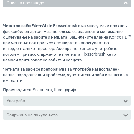
Опис на производот
Четка за заби Edel+White Flosserbrush
има многу меки влакна и
флексибилен држач – за поголема ефикасност и минимално
®
оштетување на забите и непцата. Зашилените влакна Konex HD
при четкање под притисок се шират и навлегуваат во
интерденталниот простор. Ако при четкањето употребите
поголем притисок, држачот на четката Flosserbrush ќе го
намали притисокот на забите и непцата.
Четката за заби се препорачува за употреба кај воспалени
непца, пародонтални проблеми, чувствителни заби и за нега на
импланти.
Производител: Scanderra, Швајцарија
Употреба
Содржина на пакувањето