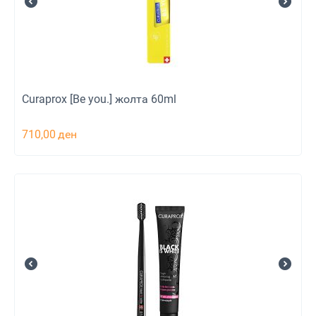
Curaprox [Be you.] жолта 60ml
710,00
ден