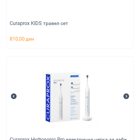
Curaprox KIDS травел сет
810,00
ден
Curaprox Hydrosonic Pro електрична четка за заби