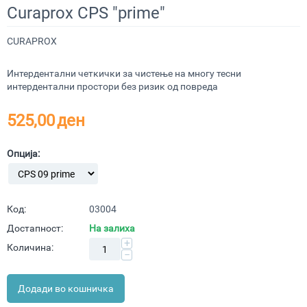
Curaprox CPS "prime"
CURAPROX
Интердентални четкички за чистење на многу тесни
интердентални простори без ризик од повреда
525,00
ден
Опција:
Код:
03004
Достапност:
На залиха
+
Количина:
−
Додади во кошничка