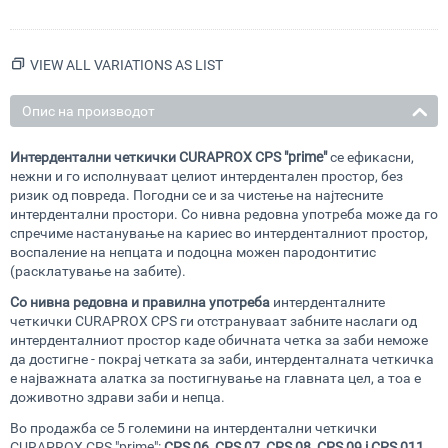
VIEW ALL VARIATIONS AS LIST
Опис на производот
Интердентални четкички CURAPROX CPS "prime"
се ефикасни,
нежни и го исполнуваат целиот интердентален простор, без
ризик од повреда. Погодни се и за чистење на најтесните
интердентални простори. Со нивна редовна употреба може да го
спречиме настанување на кариес во интерденталниот простор,
воспаление на непцата и подоцна можен пародонтитис
(расклатување на забите).
Со нивна редовна и правилна употреба
интерденталните
четкички CURAPROX CPS ги отстрануваат забните наслаги од
интерденталниот простор каде обичната четка за заби неможе
да достигне - покрај четката за заби, интерденталната четкичка
е најважната алатка за постигнување на главната цел, а тоа е
доживотно здрави заби и непца.
Во продажба се 5 големини на интердентални четкички
CURAPROX CPS "prime":
CPS 06, CPS 07, CPS 08, CPS 09 i CPS 011
.