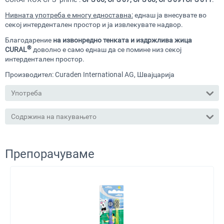
Нивната употреба е многу едноставна:
еднаш ја внесувате во
секој интердентален простор и ја извлекувате надвор.
Благодарение
на извонредно тенката и издржлива жица
®
CURAL
доволно е само еднаш да се помине низ секој
интердентален простор.
Производител: Curaden International
AG, Швајцарија
Употреба
Содржина на пакувањето
Препорачуваме